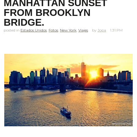
MANHATTAN SUNSET
FROM BROOKLYN
BRIDGE.
posted in
Estados Unidos
,
Fotos
,
New York
,
Viajes
Jopa
1.31 PM