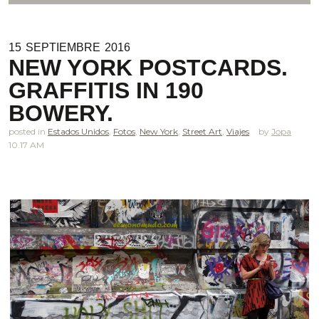
15
SEPTIEMBRE
2016
NEW YORK POSTCARDS.
GRAFFITIS IN 190
BOWERY.
posted in
Estados Unidos
,
Fotos
,
New York
,
Street Art
,
Viajes
Jopa
10.17 AM