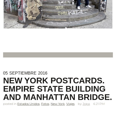
05
SEPTIEMBRE
2016
NEW YORK POSTCARDS.
EMPIRE STATE BUILDING
AND MANHATTAN BRIDGE.
posted in
Estados Unidos
,
Fotos
,
New York
,
Viajes
Jopa
6.21 PM