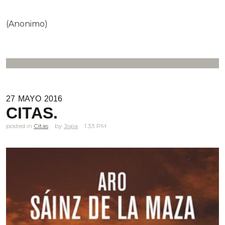
(Anonimo)
27
MAYO
2016
CITAS.
posted in
Citas
Jopa
1.33 PM