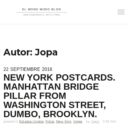
Autor:
Jopa
22
SEPTIEMBRE
2016
NEW YORK POSTCARDS.
MANHATTAN BRIDGE
PILLAR FROM
WASHINGTON STREET,
DUMBO, BROOKLYN.
posted in
Estados Unidos
,
Fotos
,
New York
,
Viajes
Jopa
9.53 AM