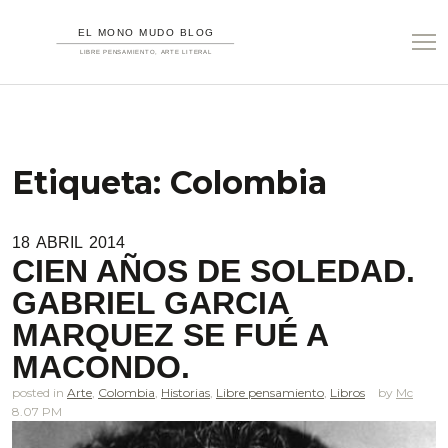
Etiqueta:
Colombia
18
ABRIL
2014
CIEN AÑOS DE SOLEDAD.
GABRIEL GARCIA
MARQUEZ SE FUÉ A
MACONDO.
posted in
Arte
,
Colombia
,
Historias
,
Libre pensamiento
,
Libros
Mc
8.07 PM