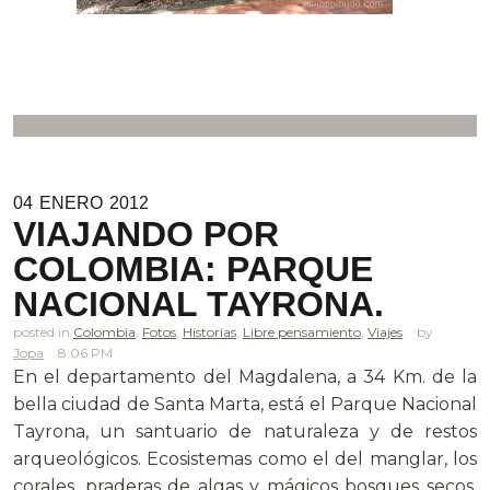
04
ENERO
2012
VIAJANDO POR
COLOMBIA: PARQUE
NACIONAL TAYRONA.
posted in
Colombia
,
Fotos
,
Historias
,
Libre pensamiento
,
Viajes
Jopa
8.06 PM
En el departamento del Magdalena, a 34 Km. de la
bella ciudad de Santa Marta, está el Parque Nacional
Tayrona, un santuario de naturaleza y de restos
arqueológicos. Ecosistemas como el del manglar, los
corales, praderas de algas y mágicos bosques secos,