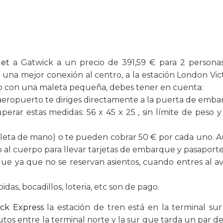
Jet
a Gatwick a un precio de 391,59 € para 2 persona
una mejor conexión al centro, a la estación London Vict
solo con una maleta pequeña, debes tener en cuenta:
 aeropuerto te diriges directamente a la puerta de emba
perar estas medidas: 56 x 45 x 25 , sin límite de peso 
aleta de mano) o te pueden cobrar 50 € por cada uno. A
l cuerpo para llevar tarjetas de embarque y pasaporte
 ya que no se reservan asientos, cuando entres al avió
das, bocadillos, loteria, etc son de pago.
ck Express
la estación de tren está en la terminal su
utos entre la terminal norte y la sur que tarda un par de