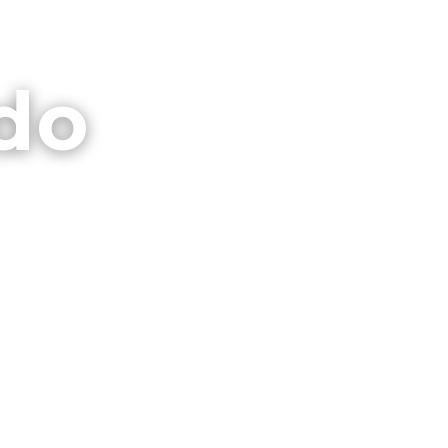
⌕
CTO
GALERIAS
PRIVACIDAD
do