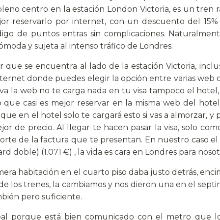
eno centro en la estación London Victoria, es un tren rá
jor reservarlo por internet, con un descuento del 15% 
ódigo de puntos entras sin complicaciones. Naturalmen
oda y sujeta al intenso tráfico de Londres.
r
que se encuentra al lado de la estación Victoria, incl
nternet donde puedes elegir la opción entre varias web de
rva la web no te carga nada en tu visa tampoco el hotel,
o que casi es mejor reservar en la misma web del hotel. 
que en el hotel solo te cargará esto si vas a almorzar, y 
or de precio. Al llegar te hacen pasar la visa, solo co
porte de la factura que te presentan. En nuestro caso el
rd doble) (1.071 €) , la vida es cara en Londres para nosot
rimera habitación en el cuarto piso daba justo detrás, enci
de los trenes, la cambiamos y nos dieron una en el septim
mbién pero suficiente.
deal porque está bien comunicado con el metro que l