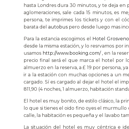
hasta Londres dura 30 minutos, y te deja en pl
aglomeraciones, sale cada 15 minutos, es me
persona, te imprimes los tickets y con el c
barata del
autobus
pero desde luego mas incóm
Para la estancia escogimos el
Hotel Grosveno
desde la misma estación, y lo resrvamos por i
usamos
http://www.booking.com/
, en la rese
precio final será el que marca el hotel por l
almuerzo en la reserva, a £ 19 por persona, ya 
ir a la estación con muchas opciones a un mej
cargado. Sí es cargado al dejar el hotel el im
811,90 (4 noches, 1 almuerzo, habitación standa
El hotel es muy bonito, de estilo clásico, la p
lo que si tienes el oido fino oyes el murmullo 
calle, la habitación es pequeña y el lavabo ta
La situación del hotel es muy céntrica e i