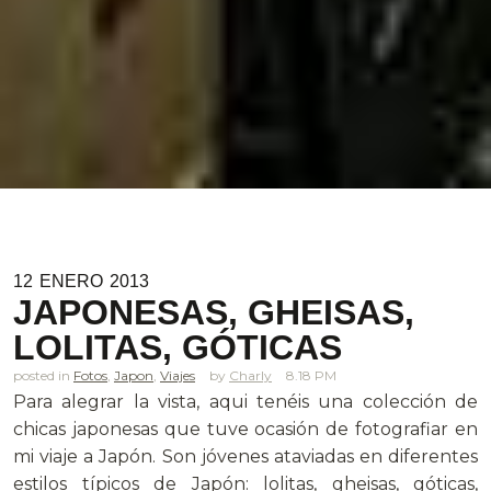
12
ENERO
2013
JAPONESAS, GHEISAS,
LOLITAS, GÓTICAS
posted in
Fotos
,
Japon
,
Viajes
Charly
8.18 PM
Para alegrar la vista, aqui tenéis una colección de
chicas japonesas que tuve ocasión de fotografiar en
mi viaje a Japón. Son jóvenes ataviadas en diferentes
estilos típicos de Japón: lolitas, gheisas, góticas,