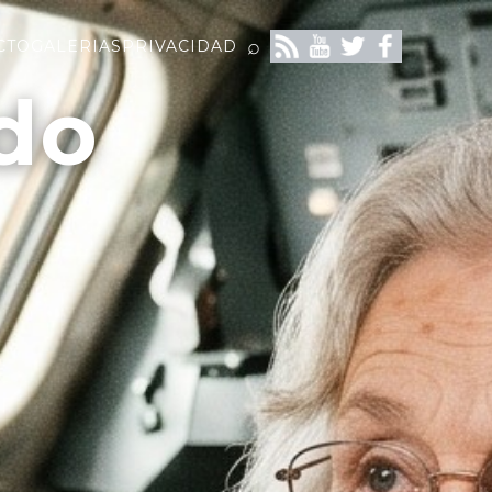
⌕
CTO
GALERIAS
PRIVACIDAD
do