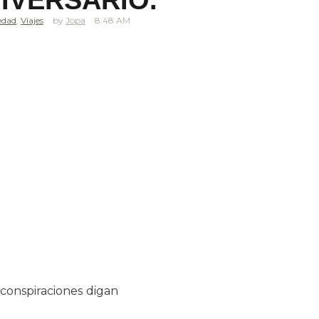
NIVERSARIO.
edad
,
Viajes
Jopa
8.48 AM
 conspiraciones digan