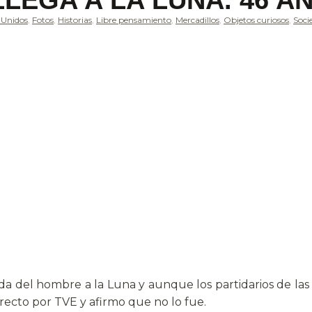
LEGA A LA LUNA. 46 A
 Unidos
,
Fotos
,
Historias
,
Libre pensamiento
,
Mercadillos
,
Objetos curiosos
,
Soci
da del hombre a la Luna y aunque los partidarios de las
recto por TVE y afirmo que no lo fue.