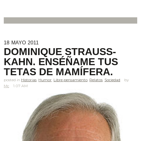
18
MAYO
2011
DOMINIQUE STRAUSS-
KAHN. ENSÉÑAME TUS
TETAS DE MAMÍFERA.
posted in
Historias
,
Humor
,
Libre pensamiento
,
Relatos
,
Sociedad
Mc
1.07 AM