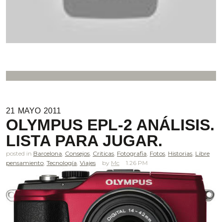
21
MAYO
2011
OLYMPUS EPL-2 ANÁLISIS.
LISTA PARA JUGAR.
posted in
Barcelona
,
Consejos
,
Criticas
,
Fotografia
,
Fotos
,
Historias
,
Libre
pensamiento
,
Tecnología
,
Viajes
Mc
1.26 PM