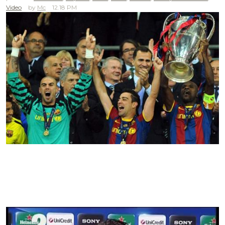
Video
Mc
12.18 PM
.
.
.
.