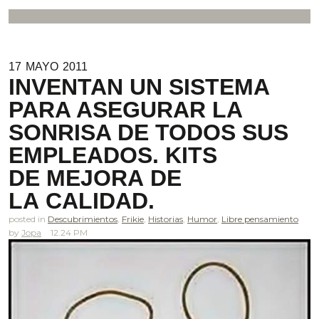
17
MAYO
2011
INVENTAN UN SISTEMA
PARA ASEGURAR LA
SONRISA DE TODOS SUS
EMPLEADOS. KITS
DE MEJORA DE
LA CALIDAD.
posted in
Descubrimientos
,
Frikie
,
Historias
,
Humor
,
Libre pensamiento
Jopa
12.24 PM