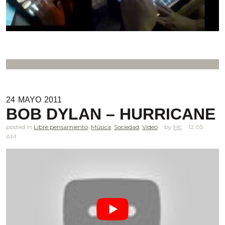
24
MAYO
2011
BOB DYLAN – HURRICANE
posted in
Libre pensamiento
,
Música
,
Sociedad
,
Video
Mc
12.05
AM