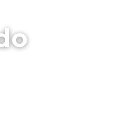
⌕
CTO
GALERIAS
PRIVACIDAD
do