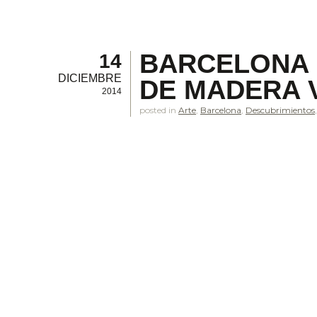
BARCELONA 
14
DICIEMBRE
DE MADERA 
2014
posted in
Arte
,
Barcelona
,
Descubrimientos
á