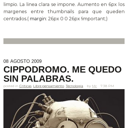
limpio. La linea clara se impone. Aumento en 6px los
margenes entre thumbnails para que queden
centrados.(
margin
: 26px 0 0 26px !important;)
08
AGOSTO
2009
CIPPODROMO. ME QUEDO
SIN PALABRAS.
posted in
Criticas
,
Libre pensamiento
,
Tecnología
Mc
7.38 PM