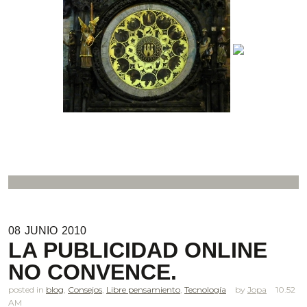
08
JUNIO
2010
LA PUBLICIDAD ONLINE
NO CONVENCE.
posted in
blog
,
Consejos
,
Libre pensamiento
,
Tecnología
Jopa
10.52
AM