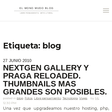
Etiqueta:
blog
27
JUNIO
2010
NEXTGEN GALLERY Y
PRAGA RELOADED.
THUMBNAILS MAS
GRANDES SON POSIBLES.
posted in
blog
,
Fotos
,
Libre pensamiento
,
Tecnología
,
Viajes
Mc
12.30 PM
Una vez que upgradeamos nuestro hosting, php,