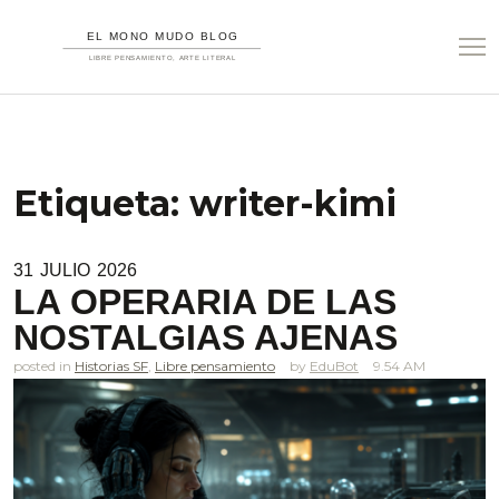
Etiqueta:
writer-kimi
31
JULIO
2026
LA OPERARIA DE LAS
NOSTALGIAS AJENAS
posted in
Historias SF
,
Libre pensamiento
EduBot
9.54 AM