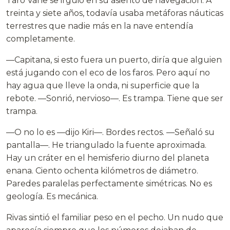
Taro Vane se irguió en su asiento de navegación. A
treinta y siete años, todavía usaba metáforas náuticas
terrestres que nadie más en la nave entendía
completamente.
—Capitana, si esto fuera un puerto, diría que alguien
está jugando con el eco de los faros. Pero aquí no
hay agua que lleve la onda, ni superficie que la
rebote. —Sonrió, nervioso—. Es trampa. Tiene que ser
trampa.
—O no lo es —dijo Kiri—. Bordes rectos. —Señaló su
pantalla—. He triangulado la fuente aproximada.
Hay un cráter en el hemisferio diurno del planeta
enana. Ciento ochenta kilómetros de diámetro.
Paredes paralelas perfectamente simétricas. No es
geología. Es mecánica.
Rivas sintió el familiar peso en el pecho. Un nudo que