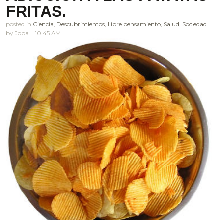
FRITAS.
posted in
Ciencia
,
Descubrimientos
,
Libre pensamiento
,
Salud
,
Sociedad
Jopa
10.45 AM