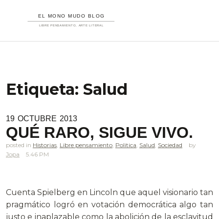
Etiqueta:
Salud
19
OCTUBRE
2013
QUÉ RARO, SIGUE VIVO.
posted in
Historias
,
Libre pensamiento
,
Politica
,
Salud
,
Sociedad
Jopa
5.46 PM
Cuenta Spielberg en Lincoln que aquel visionario tan
pragmático logró en votación democrática algo tan
justo e inaplazable como la abolición de la esclavitud