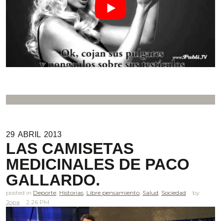
29
ABRIL
2013
LAS CAMISETAS
MEDICINALES DE PACO
GALLARDO.
posted in
Deporte
,
Historias
,
Libre pensamiento
,
Salud
,
Sociedad
Jopa
2.26 PM