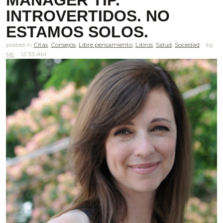
INTROVERTIDOS. NO
ESTAMOS SOLOS.
posted in
Citas
,
Consejos
,
Libre pensamiento
,
Libros
,
Salud
,
Sociedad
Mc
12.33 AM