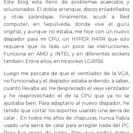
Este blog esta lleno de problemas acaecidos y
solucionados. El doble arranque, discos enladrillados
y otras zarandajas. Finalmente, acudí a Red
computer, en Sepúlveda, donde vive el gurú
original, y aunque no estaba, me hice con un nuevo
disipador para mi CPU, un HYPER H411R que solo
requiere que os leáis un poco las instrucciones.
Funciona en AMD y INTEL y en diferentes sockets
también. Entre ellos, en mi socket LGA1156.
Luego me percate de que el ventilador de la VGA,
no funcionaba y el disipador estaba ardiendo. a saber,
cuanto llevaba así. He despreciado el viejo ventilador
y he reaprovechado el de la CPU que ya no se
ajustaba bien. Para adaptarlo al nuevo disipador, he
tenido que cortar los soportes usando una sierra de
calar… En todos mis años de chapuzas, nunca había
usado una sierra de calar para arreglar nada del PC.
Pero fue mano de santo. Algo que podría haber