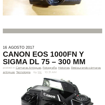
16
AGOSTO
2017
CANON EOS 1000FN Y
SIGMA DL 75 – 300 MM
posted in
Camaras Antiguas
,
Fotografia
,
Historias
,
Restaurando cámaras
antiguas
,
Tecnología
Mc
10.31 AM