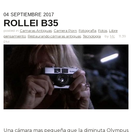
04
SEPTIEMBRE
2017
ROLLEI B35
posted in
Camaras Antiguas
,
Camera Porn
,
Fotografia
,
Fotos
,
Libre
pensamiento
,
Restaurando cámaras antiguas
,
Tecnología
Mc
11.39
PM
.
Una cámara mas pequeña que la diminuta Olympus