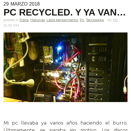
29
MARZO
2018
PC RECYCLED. Y YA VAN…
posted in
Fotos
,
Historias
,
Libre pensamiento
,
Pc
,
Tecnología
Mc
12.09 PM
.
Mi pc llevaba ya varios años haciendo el burro.
Últimamente, se paraba sin motivo. Los discos