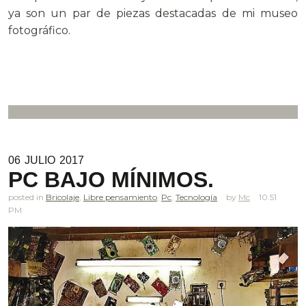
ya son un par de piezas destacadas de mi museo
fotográfico.
06
JULIO
2017
PC BAJO MÍNIMOS.
posted in
Bricolaje
,
Libre pensamiento
,
Pc
,
Tecnología
Mc
10.51
PM