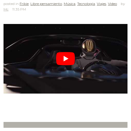
posted in
Frikie
,
Libre pensamiento
,
Música
,
Tecnología
,
Viajes
,
Video
Mc
11.35 PM
.
.