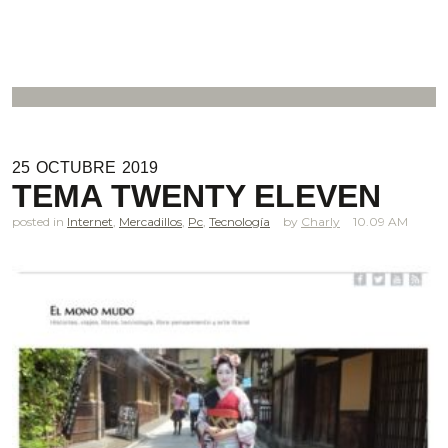
25
OCTUBRE
2019
TEMA TWENTY ELEVEN
posted in
Internet
,
Mercadillos
,
Pc
,
Tecnología
Charly
10.09 AM