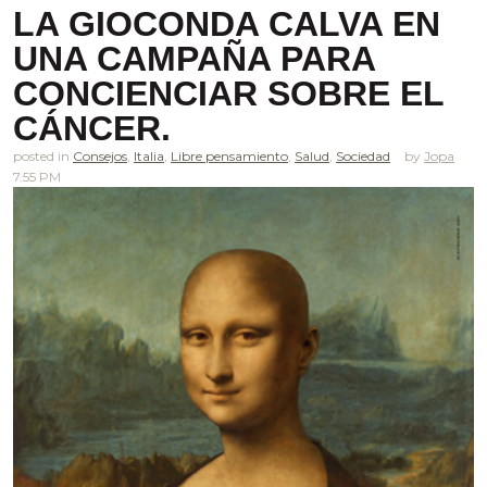
LA GIOCONDA CALVA EN
UNA CAMPAÑA PARA
CONCIENCIAR SOBRE EL
CÁNCER.
posted in
Consejos
,
Italia
,
Libre pensamiento
,
Salud
,
Sociedad
Jopa
7.55 PM