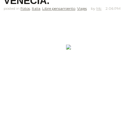
VENECIA.
posted in
Fotos
,
Italia
,
Libre pensamiento
,
Viajes
Mc
2.06 PM
.
.
.
.
.
.