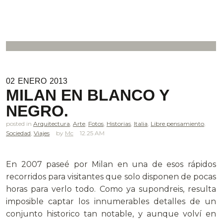
02
ENERO
2013
MILAN EN BLANCO Y
NEGRO.
posted in
Arquitectura
,
Arte
,
Fotos
,
Historias
,
Italia
,
Libre pensamiento
,
Sociedad
,
Viajes
Mc
12.25 AM
.
En 2007 paseé por Milan en una de esos rápidos
recorridos para visitantes que solo disponen de pocas
horas para verlo todo. Como ya supondreis, resulta
imposible captar los innumerables detalles de un
conjunto historico tan notable, y aunque volví en