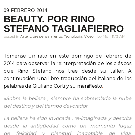
09
FEBRERO
2014
BEAUTY. POR RINO
STEFANO TAGLIAFIERRO
posted in
Arte
,
Libre pensamiento
,
Tecnología
,
Video
Mc
11.13 AM
Tómense un rato en este domingo de febrero de
2014 para observar la reinterpretación de los clásicos
que Rino Stefano nos trae desde su taller. A
continuación una libre traducción del italiano de las
palabras de Giuliano Corti y
su manifiesto
.
«Sobre la belleza , siempre ha sobrevolado la nube
del destino y del tiempo devorador.
La belleza ha sido invocada , re-imaginada y descrita
desde la antigüedad como un momento fugaz
de felicidad y plenitud inagotable de vida,