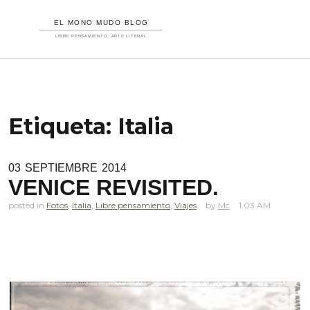
Etiqueta:
Italia
03
SEPTIEMBRE
2014
VENICE REVISITED.
posted in
Fotos
,
Italia
,
Libre pensamiento
,
Viajes
Mc
1.03 AM
.