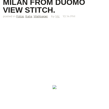
MILAN FROM DUOMO
VIEW STITCH.
posted in
Fotos
,
Italia
,
Wallpaper
Mc
10.14 PM
.
.
.
.
.
.