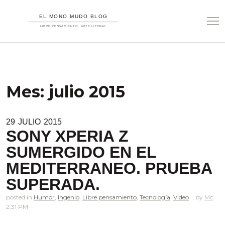
Mes:
julio 2015
29
JULIO
2015
SONY XPERIA Z
SUMERGIDO EN EL
MEDITERRANEO. PRUEBA
SUPERADA.
posted in
Humor
,
Ingenio
,
Libre pensamiento
,
Tecnología
,
Video
Mc
2.31 PM
.