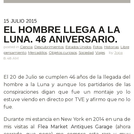
15
JULIO
2015
EL HOMBRE LLEGA A LA
LUNA. 46 ANIVERSARIO.
posted in
Ciencia
,
Descubrimientos
,
Estados Unidos
,
Fotos
,
Historias
,
Libre
pensamiento
,
Mercadillos
,
Objetos curiosos
,
Sociedad
,
Viajes
Jopa
8.48 AM
El 20 de Julio se cumplen 46 años de la llegada del
hombre a la Luna y aunque los partidarios de las
conspiraciones digan que fue un montaje yo lo
estuve viendo en directo por TVE y afirmo que no lo
fue.
Durante mi estancia en New York en 2014 en una de
mis visitas al
Flea Market Antiques Garage
(ahora