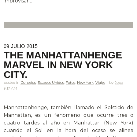
improvisar…
09
JULIO
2015
THE MANHATTANHENGE
MARVEL IN NEW YORK
CITY.
posted in
Consejos
,
Estados Unidos
,
Fotos
,
New York
,
Viajes
Jopa
9.17 AM
Manhattanhenge, también llamado el Solsticio de
Manhattan, es un fenomeno que ocurre tres o
cuatro tardes al año en Manhattan (New York)
cuando el Sol en la hora del ocaso se alinea