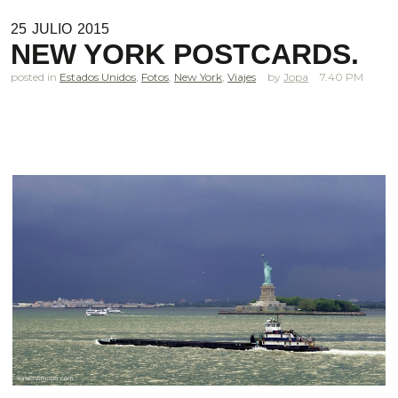
25
JULIO
2015
NEW YORK POSTCARDS.
posted in
Estados Unidos
,
Fotos
,
New York
,
Viajes
Jopa
7.40 PM