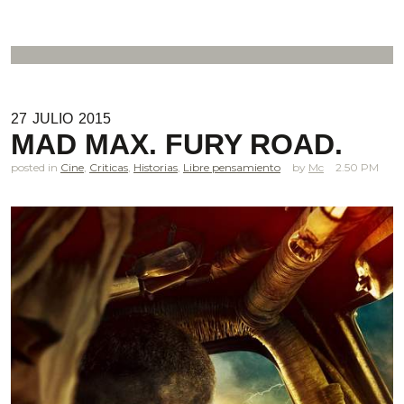
27
JULIO
2015
MAD MAX. FURY ROAD.
posted in
Cine
,
Criticas
,
Historias
,
Libre pensamiento
Mc
2.50 PM