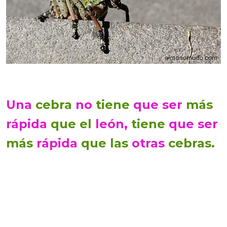
Una
cebra
no
tiene
que ser
más
rápida
que el
león,
tiene
que ser
más
rápida
que las
otras
cebras.