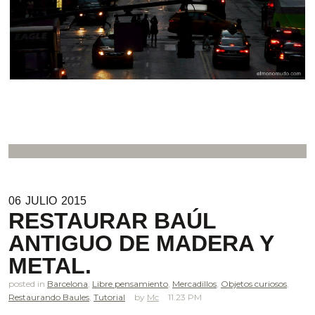
06
JULIO
2015
RESTAURAR BAÚL
ANTIGUO DE MADERA Y
METAL.
posted in
Barcelona
,
Libre pensamiento
,
Mercadillos
,
Objetos curiosos
,
Restaurando Baules
,
Tutorial
Mc
11.23 PM
.