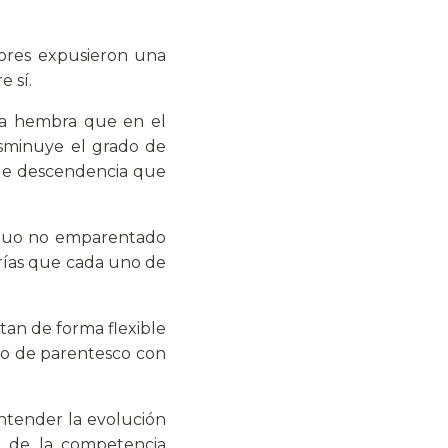
ores expusieron una
 sí.
 la hembra que en el
sminuye el grado de
 de descendencia que
viduo no emparentado
crías que cada uno de
an de forma flexible
do de parentesco con
ntender la evolución
ón de la competencia