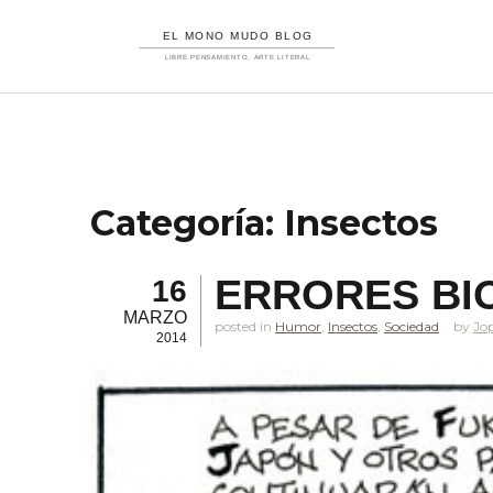
Categoría:
Insectos
ERRORES BI
16
MARZO
posted in
Humor
,
Insectos
,
Sociedad
Jo
2014