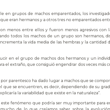
le en grupos de machos emparentados, los investigad
 que eran hermanos y a otros tres no emparentados entre
charon menos entre ellos y fueron menos agresivos con
ando todos los machos de un grupo son hermanos, di
 incrementa la vida media de las hembras y la cantidad
oducir en el grupo de machos dos hermanos y un indi
o para el extraño, que consiguió engendrar dos veces más 
 por parentesco ha dado lugar a machos que se comport
el que se encuentren, es decir, dependiendo de su gra
licaría la variabilidad que existe en la naturaleza”.
 de este fenómeno que podría ser muy importante para e
sar mucho de lo que creíamos saber sobre la evoluci