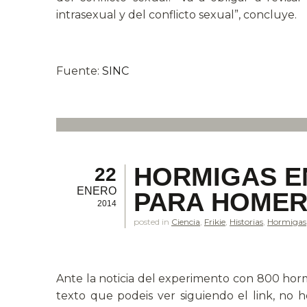
intrasexual y del conflicto sexual”, concluye.
.
Fuente:
SINC
HORMIGAS EN
22
ENERO
PARA HOMER
2014
posted in
Ciencia
,
Frikie
,
Historias
,
Hormigas
Ante la noticia del experimento con 800 hormig
texto que podeis ver siguiendo el link, no