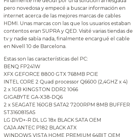
Finalmente me decidí por una solución arriesgada
pero novedosa y empecé a buscar información en
internet acerca de las mejores marcas de cables
HDMI. Unas marcas con las que los usuarios estaban
contentos eran SUPRA y QED. Visité varias tiendas de
tv y nadie sabía nada, finalmente encargué el cable
en Nivell 10 de Barcelona.
Estas son las características del PC:
BENQ FP241W
XFX GEFORCE 8800 GTX 768MB PCIE
INTEL CORE 2 Quad processor Q6600 (2,4GHZ x 4)
2 x 1GB KINGSTON DDR2 1066
GIGABYTE GA-X38-DQ6
2 x SEAGATE 160GB SATA2 7200RPM 8MB BUFFER
ST3160815AS
LG DVD+-R DL LG 18x BLACK SATA OEM
CAJA ANTEC P182 BLACK ATX
WINDOWS VISTA HOME PREMIUM 64BIT OEM