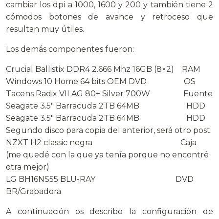
cambiar los dpi a 1000, 1600 y 200 y también tiene 2
cómodos botones de avance y retroceso que
resultan muy útiles.
Los demás componentes fueron:
Crucial Ballistix DDR4 2.666 Mhz 16GB (8×2) RAM
Windows 10 Home 64 bits OEM DVD OS
Tacens Radix VII AG 80+ Silver 700W Fuente
Seagate 3.5″ Barracuda 2TB 64MB HDD
Seagate 3.5″ Barracuda 2TB 64MB HDD
Segundo disco para copia del anterior, será otro post.
NZXT H2 classic negra Caja
(me quedé con la que ya tenía porque no encontré
otra mejor)
LG BH16NS55 BLU-RAY DVD
BR/Grabadora
A continuación os describo la configuración de