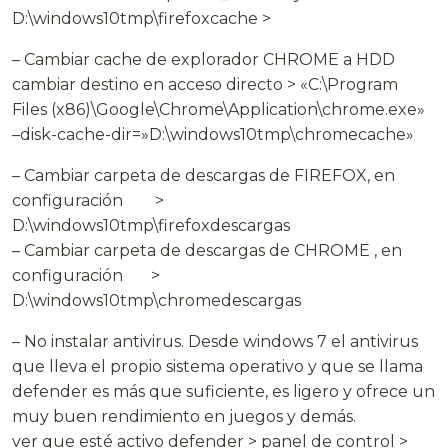
D:\windows10tmp\firefoxcache >
– Cambiar cache de explorador CHROME a HDD
cambiar destino en acceso directo > «C:\Program
Files (x86)\Google\Chrome\Application\chrome.exe»
–disk-cache-dir=»D:\windows10tmp\chromecache»
– Cambiar carpeta de descargas de FIREFOX, en
configuración >
D:\windows10tmp\firefoxdescargas
– Cambiar carpeta de descargas de CHROME , en
configuración >
D:\windows10tmp\chromedescargas
– No instalar antivirus. Desde windows 7 el antivirus
que lleva el propio sistema operativo y que se llama
defender es más que suficiente, es ligero y ofrece un
muy buen rendimiento en juegos y demás.
ver que esté activo defender > panel de control >