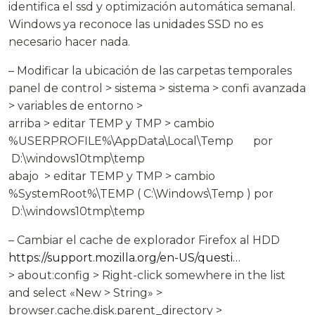
identifica el ssd y optimización automática semanal.
Windows ya reconoce las unidades SSD no es
necesario hacer nada.
– Modificar la ubicación de las carpetas temporales
panel de control > sistema > sistema > confi avanzada
> variables de entorno >
arriba > editar TEMP y TMP > cambio
%USERPROFILE%\AppData\Local\Temp por
D:\windows10tmp\temp
abajo > editar TEMP y TMP > cambio
%SystemRoot%\TEMP ( C:\Windows\Temp ) por
D:\windows10tmp\temp
– Cambiar el cache de explorador Firefox al HDD
https://support.mozilla.org/en-US/questi…
> about:config > Right-click somewhere in the list
and select «New > String» >
browser.cache.disk.parent_directory >