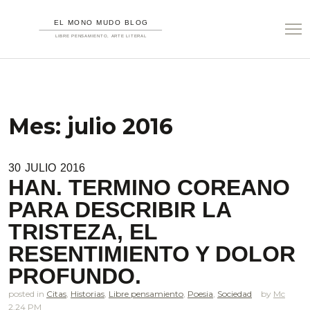
Mes:
julio 2016
30
JULIO
2016
HAN. TERMINO COREANO
PARA DESCRIBIR LA
TRISTEZA, EL
RESENTIMIENTO Y DOLOR
PROFUNDO.
posted in
Citas
,
Historias
,
Libre pensamiento
,
Poesia
,
Sociedad
Mc
2.24 PM